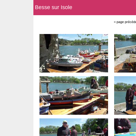
Besse sur Isole
< page précéde