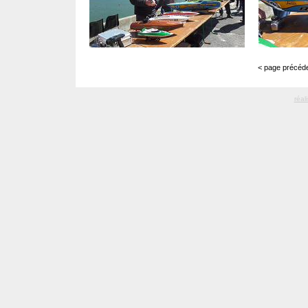
< page précéde
réal