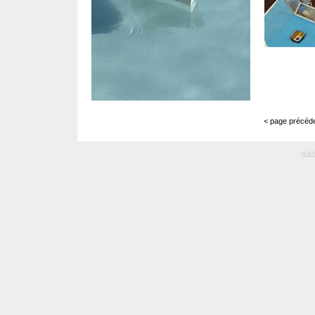
< page précéde
réal